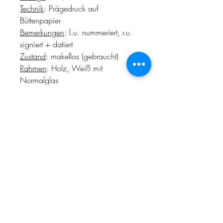
Technik
: Prägedruck auf
Büttenpapier
Bemerkungen
: l.u. nummeriert, r.u.
signiert + datiert
Zustand
: makellos (gebraucht)
Rahmen
: Holz, Weiß mit
Normalglas
Rahmen-Maße
: 79 x 59 cm
Lieferumfang
: inkl. Echtheitszertifikat
+ Rahmen
Rechnungsdetails
Dieses Kunstwerk wird im
Kundenauftrag verkauft. Es wird
keine Umsatzsteuer auf der
Rechnung ausgewiesen.
AGB
Datenschutz
FAQ
Widerruf
Impressum